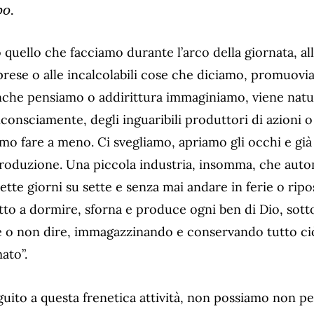
po.
quello che facciamo durante l’arco della giornata, all
raprese o alle incalcolabili cose che diciamo, promuov
nche pensiamo o addirittura immaginiamo, viene natu
onsciamente, degli inguaribili produttori di azioni o 
amo fare a meno. Ci svegliamo, apriamo gli occhi e già
produzione. Una piccola industria, insomma, che aut
tte giorni su sette e senza mai andare in ferie o ripo
etto a dormire, sforna e produce ogni ben di Dio, sott
re o non dire, immagazzinando e conservando tutto ci
ato”.
guito a questa frenetica attività, non possiamo non pe