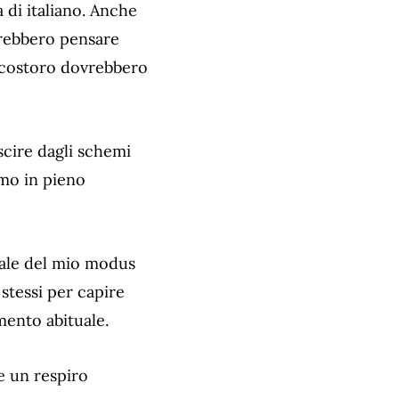
 di italiano. Anche
trebbero pensare
re costoro dovrebbero
scire dagli schemi
amo in pieno
tale del mio modus
stessi per capire
mento abituale.
 un respiro