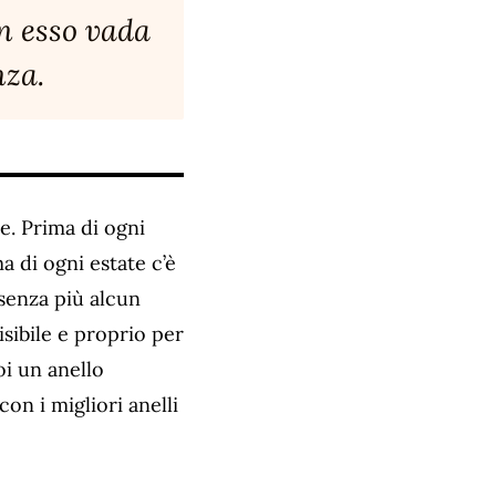
on esso vada
nza.
e. Prima di ogni
 di ogni estate c’è
 senza più alcun
sibile e proprio per
i un anello
on i migliori anelli