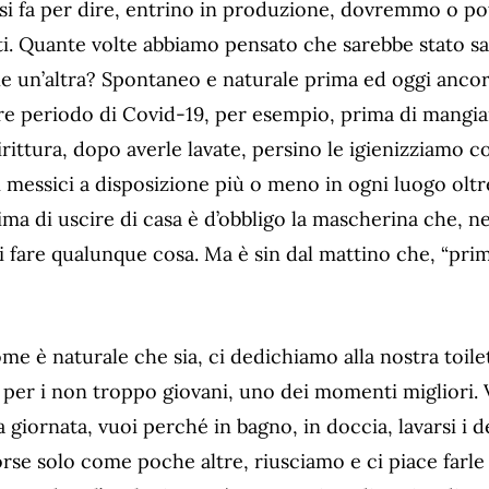
 si fa per dire, entrino in produzione, dovremmo o 
tti. Quante volte abbiamo pensato che sarebbe stato sa
ne un’altra? Spontaneo e naturale prima ed oggi ancor
re periodo di Covid-19, per esempio, prima di mangiar
rittura, dopo averle lavate, persino le igienizziamo c
i messici a disposizione più o meno in ogni luogo oltr
rima di uscire di casa è d’obbligo la mascherina che, 
 fare qualunque cosa. Ma è sin dal mattino che, “prim
ome è naturale che sia, ci dedichiamo alla nostra toile
 per i non troppo giovani, uno dei momenti migliori.
la giornata, vuoi perché in bagno, in doccia, lavarsi i 
orse solo come poche altre, riusciamo e ci piace farle i