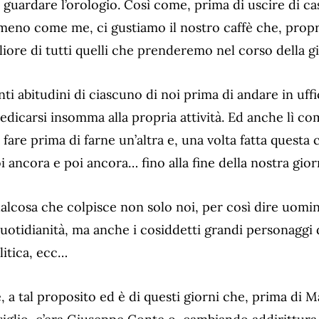
a guardare l’orologio. Così come, prima di uscire di c
eno come me, ci gustiamo il nostro caffè che, propr
liore di tutti quelli che prenderemo nel corso della g
nti abitudini di ciascuno di noi prima di andare in uffic
edicarsi insomma alla propria attività. Ed anche lì com
are prima di farne un’altra e, una volta fatta questa 
i ancora e poi ancora… fino alla fine della nostra gior
qualcosa che colpisce non solo noi, per così dire uom
uotidianità, ma anche i cosiddetti grandi personaggi d
litica, ecc…
, a tal proposito ed è di questi giorni che, prima di 