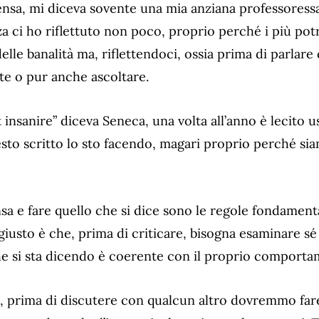
ensa, mi diceva sovente una mia anziana professoressa
za ci ho riflettuto non poco, proprio perché i più po
elle banalità ma, riflettendoci, ossia prima di parla
e o pur anche ascoltare.
 insanire” diceva Seneca, una volta all’anno è lecito u
esto scritto lo sto facendo, magari proprio perché si
nsa e fare quello che si dice sono le regole fondamen
iusto è che, prima di criticare, bisogna esaminare sé 
e si sta dicendo è coerente con il proprio comporta
prima di discutere con qualcun altro dovremmo fare