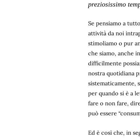
preziosissimo tem
Se pensiamo a tutto 
attività da noi int
stimoliamo o pur a
che siamo, anche inc
difficilmente possi
nostra quotidiana 
sistematicamente, se
per quando si è a l
fare o non fare, di
può essere “consum
Ed è così che, in se