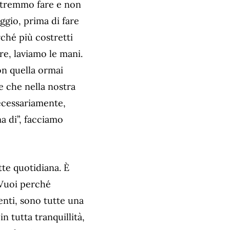
potremmo fare e non
ggio, prima di fare
ché più costretti
e, laviamo le mani.
on quella ormai
e che nella nostra
necessariamente,
a di”, facciamo
tte quotidiana. È
 Vuoi perché
denti, sono tutte una
n tutta tranquillità,