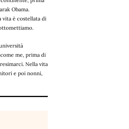
 continente, prima
Barak Obama.
vita è costellata di
sottomettiamo.
università
i come me, prima di
esimarci. Nella vita
nitori e poi nonni,